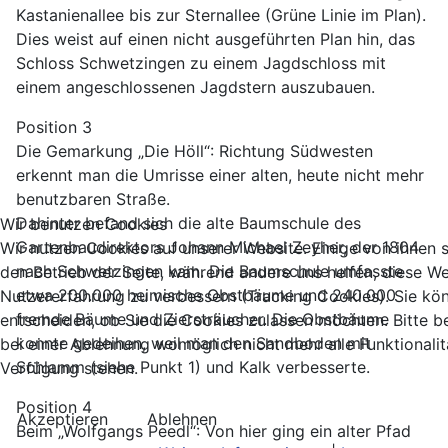
Kastanienallee bis zur Sternallee (Grüne Linie im Plan).
Dies weist auf einen nicht ausgeführten Plan hin, das
Schloss Schwetzingen zu einem Jagdschloss mit
einem angeschlossenen Jagdstern auszubauen.
Position 3
Die Gemarkung „Die Höll“: Richtung Südwesten
erkennt man die Umrisse einer alten, heute nicht mehr
benutzbaren Straße.
Dahinter befand sich die alte Baumschule des
Wir benutzen Cookies
Gartenbaudirektors Johann Michael Zeyher, der 1804
Wir nutzen Cookies auf unserer Website. Einige von ihnen si
nach Schwetzingen kam. Die Baumschule umfasste
den Betrieb der Seite, während andere uns helfen, diese We
etwa 200.000 heimische Obstbäume und 240.000
Nutzererfahrung zu verbessern (Tracking Cookies). Sie kö
fremde Bäume und Ziersträucher. Die Obstbäume
entscheiden, ob Sie die Cookies zulassen möchten. Bitte b
konnte gedeihen, weil man den Sandboden mit
bei einer Ablehnung womöglich nicht mehr alle Funktionalit
Schlamm (siehe Punkt 1) und Kalk verbesserte.
Verfügung stehen.
Position 4
Akzeptieren
Ablehnen
Beim „Wolfgangs Peedl“: Von hier ging ein alter Pfad