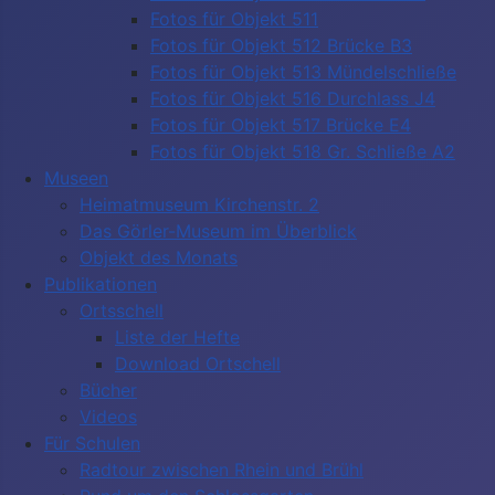
Fotos für Objekt 511
Fotos für Objekt 512 Brücke B3
Fotos für Objekt 513 Mündelschließe
Fotos für Objekt 516 Durchlass J4
Fotos für Objekt 517 Brücke E4
Fotos für Objekt 518 Gr. Schließe A2
Museen
Heimatmuseum Kirchenstr. 2
Das Görler-Museum im Überblick
Objekt des Monats
Publikationen
Ortsschell
Liste der Hefte
Download Ortschell
Bücher
Videos
Für Schulen
Radtour zwischen Rhein und Brühl