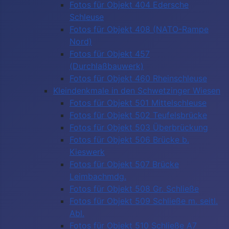
Fotos für Objekt 404 Edersche
Schleuse
Fotos für Objekt 408 (NATO-Rampe
Nord)
Fotos für Objekt 457
(Durchlaßbauwerk)
Fotos für Objekt 460 Rheinschleuse
Kleindenkmale in den Schwetzinger Wiesen
Fotos für Objekt 501 Mittelschleuse
Fotos für Objekt 502 Teufelsbrücke
Fotos für Objekt 503 Überbrückung
Fotos für Objekt 506 Brücke b.
Kieswerk
Fotos für Objekt 507 Brücke
Leimbachmdg.
Fotos für Objekt 508 Gr. Schließe
Fotos für Objekt 509 Schließe m. seitl.
Abl.
Fotos für Objekt 510 Schließe A7