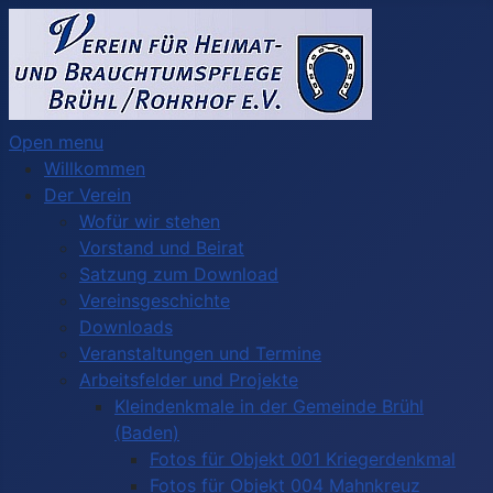
Open menu
Willkommen
Der Verein
Wofür wir stehen
Vorstand und Beirat
Satzung zum Download
Vereinsgeschichte
Downloads
Veranstaltungen und Termine
Arbeitsfelder und Projekte
Kleindenkmale in der Gemeinde Brühl
(Baden)
Fotos für Objekt 001 Kriegerdenkmal
Fotos für Objekt 004 Mahnkreuz