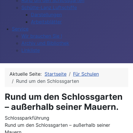
Rund um den Schlossgarten
Schütte-Lanz Luftschiffe
Darstellungen
Arbeitsblätter
Service
Wir brauchen Sie !
Archiv und Bibliothek
Linkliste
Aktuelle Seite:
Startseite
Für Schulen
Rund um den Schlossgarten
Rund um den Schlossgarten
– außerhalb seiner Mauern.
Schlossparkführung
Rund um den Schlossgarten – außerhalb seiner
Mauern.