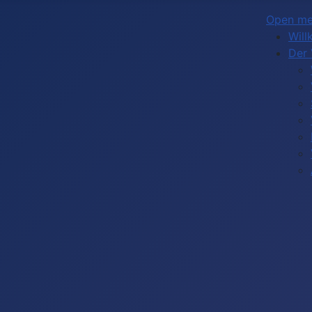
Open m
Wil
Der 