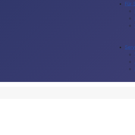
Für 
Serv