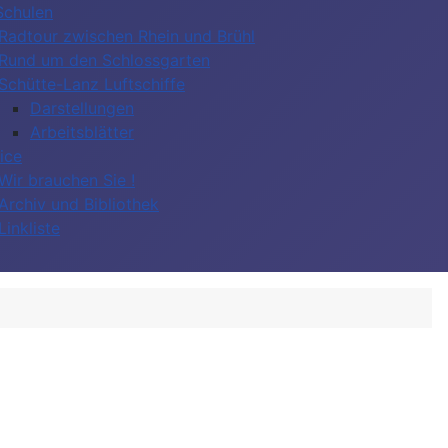
Schulen
Radtour zwischen Rhein und Brühl
Rund um den Schlossgarten
Schütte-Lanz Luftschiffe
Darstellungen
Arbeitsblätter
ice
Wir brauchen Sie !
Archiv und Bibliothek
Linkliste