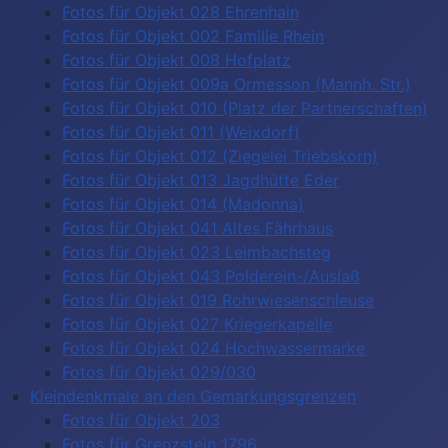
Fotos für Objekt 028 Ehrenhain
Fotos für Objekt 002 Familie Rhein
Fotos für Objekt 008 Hofplatz
Fotos für Objekt 009a Ormesson (Mannh. Str.)
Fotos für Objekt 010 (Platz der Partnerschaften)
Fotos für Objekt 011 (Weixdorf)
Fotos für Objekt 012 (Ziegelei Triebskorn)
Fotos für Objekt 013 Jagdhütte Eder
Fotos für Objekt 014 (Madonna)
Fotos für Objekt 041 Altes Fährhaus
Fotos für Objekt 023 Leimbachsteg
Fotos für Objekt 043 Polderein-/Auslaß
Fotos für Objekt 019 Rohrwiesenschleuse
Fotos für Objekt 027 Kriegerkapelle
Fotos für Objekt 024 Hochwassermarke
Fotos für Objekt 029/030
Kleindenkmale an den Gemarkungsgrenzen
Fotos für Objekt 203
Fotos für Grenzstein 1796