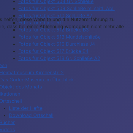
Fotos für Objekt 508 Gr. Schließe
Fotos für Objekt 509 Schließe m. seitl. Abl.
Fotos für Objekt 510 Schließe A7
ns helfen, diese Website und die Nutzererfahrung zu
Fotos für Objekt 511
ie, dass bei einer Ablehnung womöglich nicht mehr alle
Fotos für Objekt 512 Brücke B3
Fotos für Objekt 513 Mündelschließe
Fotos für Objekt 516 Durchlass J4
Fotos für Objekt 517 Brücke E4
Fotos für Objekt 518 Gr. Schließe A2
een
Heimatmuseum Kirchenstr. 2
Das Görler-Museum im Überblick
Objekt des Monats
ikationen
Ortsschell
Liste der Hefte
Download Ortschell
Bücher
Videos