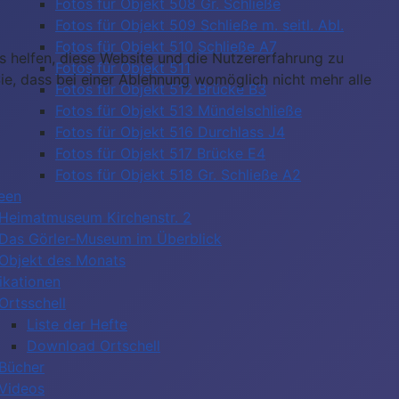
Fotos für Objekt 508 Gr. Schließe
Fotos für Objekt 509 Schließe m. seitl. Abl.
Fotos für Objekt 510 Schließe A7
ns helfen, diese Website und die Nutzererfahrung zu
Fotos für Objekt 511
ie, dass bei einer Ablehnung womöglich nicht mehr alle
Fotos für Objekt 512 Brücke B3
Fotos für Objekt 513 Mündelschließe
Fotos für Objekt 516 Durchlass J4
Fotos für Objekt 517 Brücke E4
Fotos für Objekt 518 Gr. Schließe A2
een
Heimatmuseum Kirchenstr. 2
Das Görler-Museum im Überblick
Objekt des Monats
ikationen
Ortsschell
Liste der Hefte
Download Ortschell
Bücher
Videos