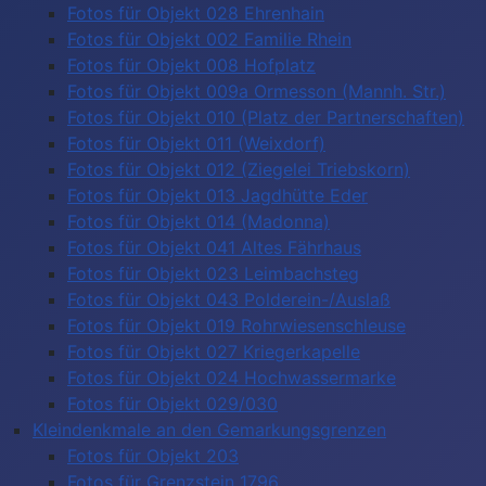
Fotos für Objekt 028 Ehrenhain
Fotos für Objekt 002 Familie Rhein
Fotos für Objekt 008 Hofplatz
Fotos für Objekt 009a Ormesson (Mannh. Str.)
Fotos für Objekt 010 (Platz der Partnerschaften)
Fotos für Objekt 011 (Weixdorf)
Fotos für Objekt 012 (Ziegelei Triebskorn)
Fotos für Objekt 013 Jagdhütte Eder
Fotos für Objekt 014 (Madonna)
Fotos für Objekt 041 Altes Fährhaus
Fotos für Objekt 023 Leimbachsteg
Fotos für Objekt 043 Polderein-/Auslaß
Fotos für Objekt 019 Rohrwiesenschleuse
Fotos für Objekt 027 Kriegerkapelle
Fotos für Objekt 024 Hochwassermarke
Fotos für Objekt 029/030
Kleindenkmale an den Gemarkungsgrenzen
Fotos für Objekt 203
Fotos für Grenzstein 1796