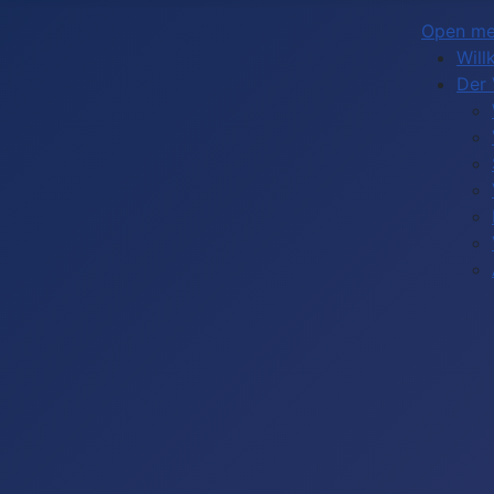
Open m
Wil
Der 