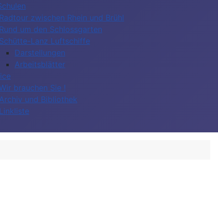
Schulen
Radtour zwischen Rhein und Brühl
Rund um den Schlossgarten
Schütte-Lanz Luftschiffe
Darstellungen
Arbeitsblätter
ice
Wir brauchen Sie !
Archiv und Bibliothek
Linkliste