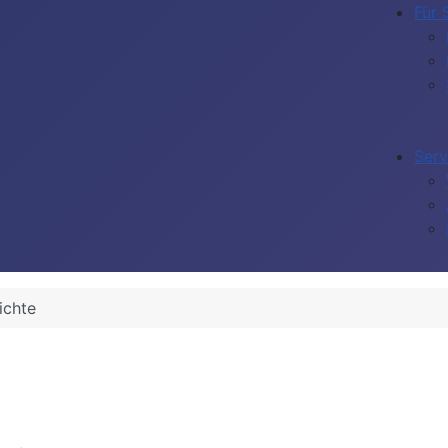
Für 
Serv
ichte