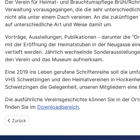
Der Verein für Heimat- und Brauchtumspflege Brühl/Rohr
Verwaltung vorausgegangen, die die sehr unterschiedlich
nicht alle unter einem Dach vereinen. An die zukünftige
auf unterschiedliche Art und Weise damit um.
Vorträge, Ausstellungen, Publikationen - darunter die "O
mit der Eröffnung der Heimatstuben in der Neugasse ei
vertieft werden. Jährlich wechselnde Sonderausstellunge
den Verein und das Museum aufmerksam.
Eine 2019 ins Leben gerufene Schriftenreihe soll die um
VHS Schwetzingen und den Heimatvereinen in Hockenheim
Schwetzingen die Gelegenheit, unseren Mitgliedern eine 
Die ausführliche Vereinsgeschichte können Sie in der Ort
finden Sie im
Downloadbereich
.
Vorheriger Beitrag: Unsere Standorte: Zwei Museen, ein Archiv
Zurück