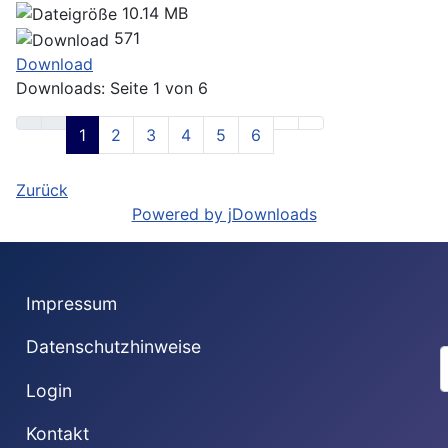
10.14 MB
571
Download
Downloads: Seite 1 von 6
1
2
3
4
5
6
Zurück
Powered by jDownloads
Impressum
Datenschutzhinweise
S
Login
Kontakt