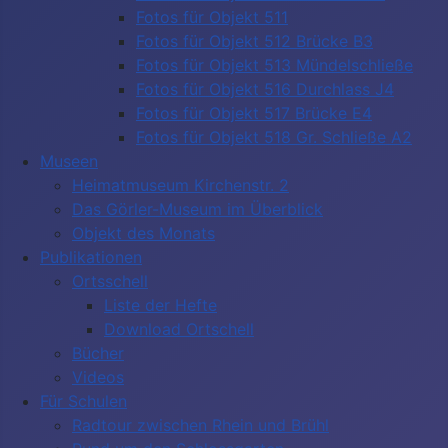
Fotos für Objekt 511
Fotos für Objekt 512 Brücke B3
Fotos für Objekt 513 Mündelschließe
Fotos für Objekt 516 Durchlass J4
Fotos für Objekt 517 Brücke E4
Fotos für Objekt 518 Gr. Schließe A2
Museen
Heimatmuseum Kirchenstr. 2
Das Görler-Museum im Überblick
Objekt des Monats
Publikationen
Ortsschell
Liste der Hefte
Download Ortschell
Bücher
Videos
Für Schulen
Radtour zwischen Rhein und Brühl