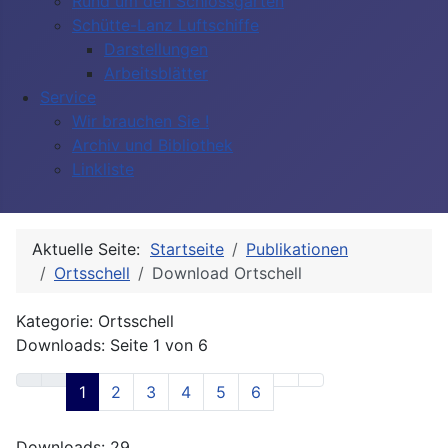
Rund um den Schlossgarten
Schütte-Lanz Luftschiffe
Darstellungen
Arbeitsblätter
Service
Wir brauchen Sie !
Archiv und Bibliothek
Linkliste
Aktuelle Seite:
Startseite
Publikationen
Ortsschell
Download Ortschell
Kategorie: Ortsschell
Downloads: Seite 1 von 6
1
2
3
4
5
6
Downloads: 29