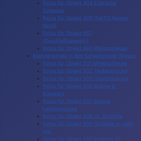
Fotos für Objekt 404 Edersche
Schleuse
Fotos für Objekt 408 (NATO-Rampe
Nord)
Fotos für Objekt 457
(Durchlaßbauwerk)
Fotos für Objekt 460 Rheinschleuse
Kleindenkmale in den Schwetzinger Wiesen
Fotos für Objekt 501 Mittelschleuse
Fotos für Objekt 502 Teufelsbrücke
Fotos für Objekt 503 Überbrückung
Fotos für Objekt 506 Brücke b.
Kieswerk
Fotos für Objekt 507 Brücke
Leimbachmdg.
Fotos für Objekt 508 Gr. Schließe
Fotos für Objekt 509 Schließe m. seitl.
Abl.
Fotos für Objekt 510 Schließe A7