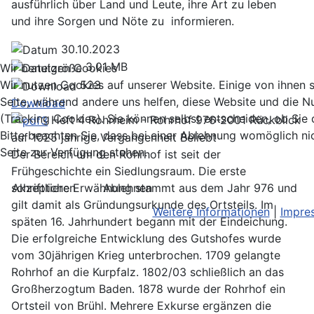
ausführlich über Land und Leute, ihre Art zu leben
und ihre Sorgen und Nöte zu informieren.
30.10.2023
3.01 MB
Wir benutzen Cookies
Wir nutzen Cookies auf unserer Website. Einige von ihnen si
523
Seite, während andere uns helfen, diese Website und die N
Download
(Tracking Cookies). Sie können selbst entscheiden, ob Sie
Heft 4 Rohrheim - Rohrhof 976-2001 Rückblick
Bitte beachten Sie, dass bei einer Ablehnung womöglich nic
auf 1025 jährige Vergangenheit
Beliebt
Seite zur Verfügung stehen.
Der Bereich um den Rohrhof ist seit der
Frühgeschichte ein Siedlungsraum. Die erste
Akzeptieren
Ablehnen
schriftliche Erwähnung stammt aus dem Jahr 976 und
gilt damit als Gründungsurkunde des Ortsteils. Im
Weitere Informationen
|
Impre
späten 16. Jahrhundert begann mit der Eindeichung.
Die erfolgreiche Entwicklung des Gutshofes wurde
vom 30jährigen Krieg unterbrochen. 1709 gelangte
Rohrhof an die Kurpfalz. 1802/03 schließlich an das
Großherzogtum Baden. 1878 wurde der Rohrhof ein
Ortsteil von Brühl. Mehrere Exkurse ergänzen die