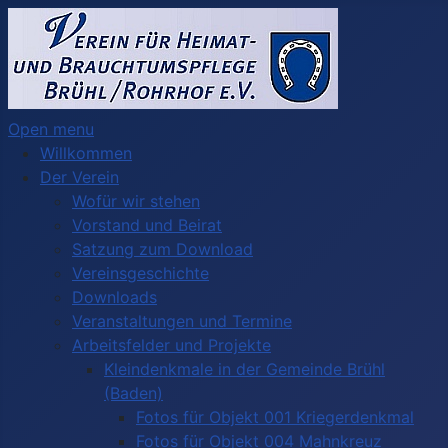
Open menu
Willkommen
Der Verein
Wofür wir stehen
Vorstand und Beirat
Satzung zum Download
Vereinsgeschichte
Downloads
Veranstaltungen und Termine
Arbeitsfelder und Projekte
Kleindenkmale in der Gemeinde Brühl
(Baden)
Fotos für Objekt 001 Kriegerdenkmal
Fotos für Objekt 004 Mahnkreuz