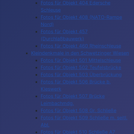
Fotos für Objekt 404 Edersche
Schleuse
Fotos für Objekt 408 (NATO-Rampe
Nord)
Fotos für Objekt 457
(Durchlaßbauwerk)
Fotos für Objekt 460 Rheinschleuse
Kleindenkmale in den Schwetzinger Wiesen
Fotos für Objekt 501 Mittelschleuse
Fotos für Objekt 502 Teufelsbrücke
Fotos für Objekt 503 Überbrückung
Fotos für Objekt 506 Brücke b.
Kieswerk
Fotos für Objekt 507 Brücke
Leimbachmdg.
Fotos für Objekt 508 Gr. Schließe
Fotos für Objekt 509 Schließe m. seitl.
Abl.
Fotos für Objekt 510 Schließe A7