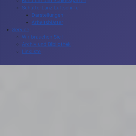
Rund um den Schlossgarten
Schütte-Lanz Luftschiffe
Darstellungen
Arbeitsblätter
Service
Wir brauchen Sie !
Archiv und Bibliothek
Linkliste