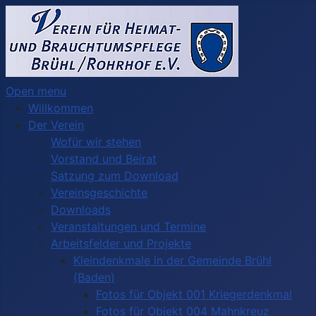
Open menu
Willkommen
Der Verein
Wofür wir stehen
Vorstand und Beirat
Satzung zum Download
Vereinsgeschichte
Downloads
Veranstaltungen und Termine
Arbeitsfelder und Projekte
Kleindenkmale in der Gemeinde Brühl
(Baden)
Fotos für Objekt 001 Kriegerdenkmal
Fotos für Objekt 004 Mahnkreuz