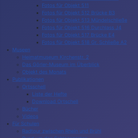
Fotos für Objekt 511
Fotos für Objekt 512 Brücke B3
Fotos für Objekt 513 Mündelschließe
Fotos für Objekt 516 Durchlass J4
Fotos für Objekt 517 Brücke E4
Fotos für Objekt 518 Gr. Schließe A2
Museen
Heimatmuseum Kirchenstr. 2
Das Görler-Museum im Überblick
Objekt des Monats
Publikationen
Ortsschell
Liste der Hefte
Download Ortschell
Bücher
Videos
Für Schulen
Radtour zwischen Rhein und Brühl