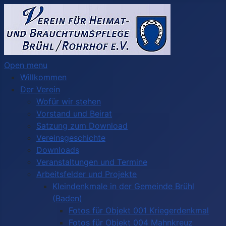
Open menu
Willkommen
Der Verein
Wofür wir stehen
Vorstand und Beirat
Satzung zum Download
Vereinsgeschichte
Downloads
Veranstaltungen und Termine
Arbeitsfelder und Projekte
Kleindenkmale in der Gemeinde Brühl
(Baden)
Fotos für Objekt 001 Kriegerdenkmal
Fotos für Objekt 004 Mahnkreuz