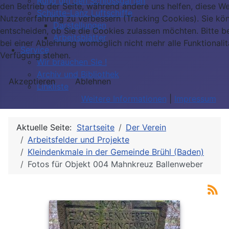
Rund um den Schlossgarten
den Betrieb der Seite, während andere uns helfen, diese We
Schütte-Lanz Luftschiffe
Nutzererfahrung zu verbessern (Tracking Cookies). Sie kö
Darstellungen
entscheiden, ob Sie die Cookies zulassen möchten. Bitte b
Arbeitsblätter
bei einer Ablehnung womöglich nicht mehr alle Funktionalit
Service
Verfügung stehen.
Wir brauchen Sie !
Archiv und Bibliothek
Akzeptieren
Ablehnen
Linkliste
Weitere Informationen
|
Impressum
Aktuelle Seite:
Startseite
Der Verein
Arbeitsfelder und Projekte
Kleindenkmale in der Gemeinde Brühl (Baden)
Fotos für Objekt 004 Mahnkreuz Ballenweber