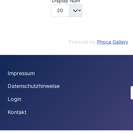
Display Num
Powered by
Phoca Gallery
Impressum
Datenschutzhinweise
S
Login
Kontakt