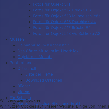
Fotos für Objekt 511
Fotos für Objekt 512 Brücke B3
Fotos für Objekt 513 Mündelschließe
Fotos für Objekt 516 Durchlass J4
Fotos für Objekt 517 Brücke E4
Fotos für Objekt 518 Gr. Schließe A2
Museen
Heimatmuseum Kirchenstr. 2
Das Görler-Museum im Überblick
Objekt des Monats
Publikationen
Ortsschell
Liste der Hefte
Download Ortschell
Bücher
Videos
Für Schulen
Wir benutzen Cookies
Radtour zwischen Rhein und Brühl
Wir nutzen Cookies auf unserer Website. Einige von ihnen si