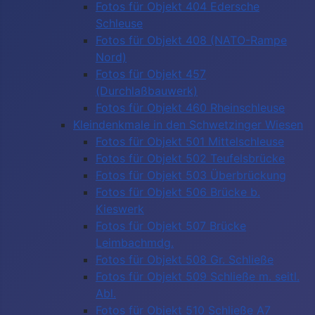
Fotos für Objekt 404 Edersche
Schleuse
Fotos für Objekt 408 (NATO-Rampe
Nord)
Fotos für Objekt 457
(Durchlaßbauwerk)
Fotos für Objekt 460 Rheinschleuse
Kleindenkmale in den Schwetzinger Wiesen
Fotos für Objekt 501 Mittelschleuse
Fotos für Objekt 502 Teufelsbrücke
Fotos für Objekt 503 Überbrückung
Fotos für Objekt 506 Brücke b.
Kieswerk
Fotos für Objekt 507 Brücke
Leimbachmdg.
Fotos für Objekt 508 Gr. Schließe
Fotos für Objekt 509 Schließe m. seitl.
Abl.
Fotos für Objekt 510 Schließe A7