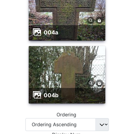
004a
004b
Ordering