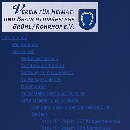
Open menu
Willkommen
Der Verein
Wofür wir stehen
Vorstand und Beirat
Satzung zum Download
Vereinsgeschichte
Downloads
Veranstaltungen und Termine
Arbeitsfelder und Projekte
Kleindenkmale in der Gemeinde Brühl
(Baden)
Fotos für Objekt 001 Kriegerdenkmal
Fotos für Objekt 004 Mahnkreuz