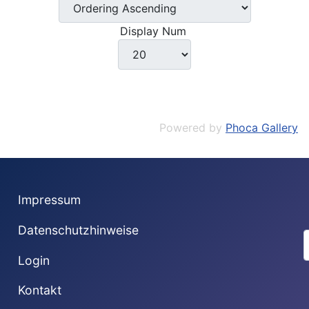
Display Num
Powered by
Phoca Gallery
Impressum
Datenschutzhinweise
S
Login
Kontakt