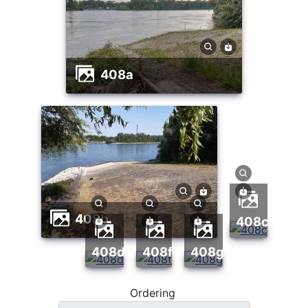
408a
408b
408c
408d
408f
408g
Ordering