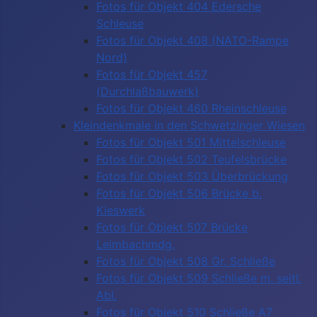
Fotos für Objekt 404 Edersche
Schleuse
Fotos für Objekt 408 (NATO-Rampe
Nord)
Fotos für Objekt 457
(Durchlaßbauwerk)
Fotos für Objekt 460 Rheinschleuse
Kleindenkmale in den Schwetzinger Wiesen
Fotos für Objekt 501 Mittelschleuse
Fotos für Objekt 502 Teufelsbrücke
Fotos für Objekt 503 Überbrückung
Fotos für Objekt 506 Brücke b.
Kieswerk
Fotos für Objekt 507 Brücke
Leimbachmdg.
Fotos für Objekt 508 Gr. Schließe
Fotos für Objekt 509 Schließe m. seitl.
Abl.
Fotos für Objekt 510 Schließe A7