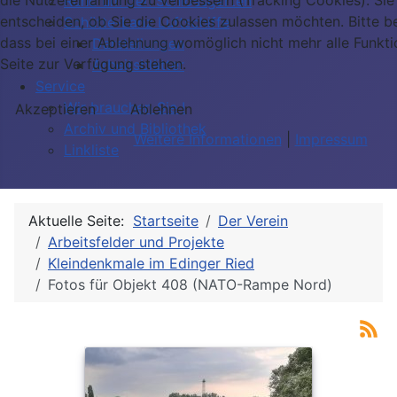
Rund um den Schlossgarten
entscheiden, ob Sie die Cookies zulassen möchten. Bitte b
Schütte-Lanz Luftschiffe
dass bei einer Ablehnung womöglich nicht mehr alle Funkti
Darstellungen
Seite zur Verfügung stehen.
Arbeitsblätter
Service
Wir brauchen Sie !
Akzeptieren
Ablehnen
Archiv und Bibliothek
Weitere Informationen
|
Impressum
Linkliste
Aktuelle Seite:
Startseite
Der Verein
Arbeitsfelder und Projekte
Kleindenkmale im Edinger Ried
Fotos für Objekt 408 (NATO-Rampe Nord)