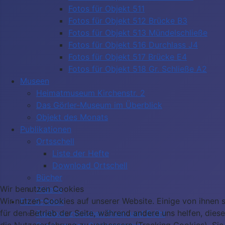
Fotos für Objekt 511
Fotos für Objekt 512 Brücke B3
Fotos für Objekt 513 Mündelschließe
Fotos für Objekt 516 Durchlass J4
Fotos für Objekt 517 Brücke E4
Fotos für Objekt 518 Gr. Schließe A2
Museen
Heimatmuseum Kirchenstr. 2
Das Görler-Museum im Überblick
Objekt des Monats
Publikationen
Ortsschell
Liste der Hefte
Download Ortschell
Bücher
Wir benutzen Cookies
Videos
Wir nutzen Cookies auf unserer Website. Einige von ihnen s
Für Schulen
für den Betrieb der Seite, während andere uns helfen, dies
Radtour zwischen Rhein und Brühl
die Nutzererfahrung zu verbessern (Tracking Cookies). Sie