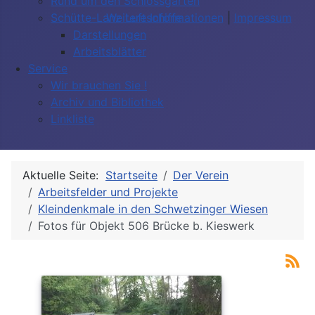
Rund um den Schlossgarten
Weitere Informationen
|
Impressum
Schütte-Lanz Luftschiffe
Darstellungen
Arbeitsblätter
Service
Wir brauchen Sie !
Archiv und Bibliothek
Linkliste
Aktuelle Seite:
Startseite
Der Verein
Arbeitsfelder und Projekte
Kleindenkmale in den Schwetzinger Wiesen
Fotos für Objekt 506 Brücke b. Kieswerk