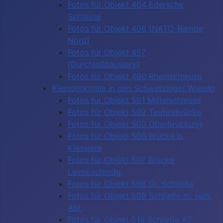
Fotos für Objekt 404 Edersche
Schleuse
Fotos für Objekt 408 (NATO-Rampe
Nord)
Fotos für Objekt 457
(Durchlaßbauwerk)
Fotos für Objekt 460 Rheinschleuse
Kleindenkmale in den Schwetzinger Wiesen
Fotos für Objekt 501 Mittelschleuse
Fotos für Objekt 502 Teufelsbrücke
Fotos für Objekt 503 Überbrückung
Fotos für Objekt 506 Brücke b.
Kieswerk
Fotos für Objekt 507 Brücke
Leimbachmdg.
Fotos für Objekt 508 Gr. Schließe
Fotos für Objekt 509 Schließe m. seitl.
Abl.
Fotos für Objekt 510 Schließe A7