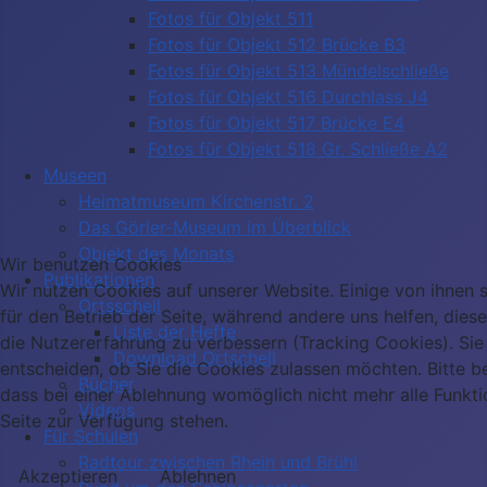
Fotos für Objekt 511
Fotos für Objekt 512 Brücke B3
Fotos für Objekt 513 Mündelschließe
Fotos für Objekt 516 Durchlass J4
Fotos für Objekt 517 Brücke E4
Fotos für Objekt 518 Gr. Schließe A2
Museen
Heimatmuseum Kirchenstr. 2
Das Görler-Museum im Überblick
Objekt des Monats
Wir benutzen Cookies
Publikationen
Wir nutzen Cookies auf unserer Website. Einige von ihnen s
Ortsschell
für den Betrieb der Seite, während andere uns helfen, dies
Liste der Hefte
die Nutzererfahrung zu verbessern (Tracking Cookies). Sie
Download Ortschell
entscheiden, ob Sie die Cookies zulassen möchten. Bitte b
Bücher
dass bei einer Ablehnung womöglich nicht mehr alle Funkti
Videos
Seite zur Verfügung stehen.
Für Schulen
Radtour zwischen Rhein und Brühl
Akzeptieren
Ablehnen