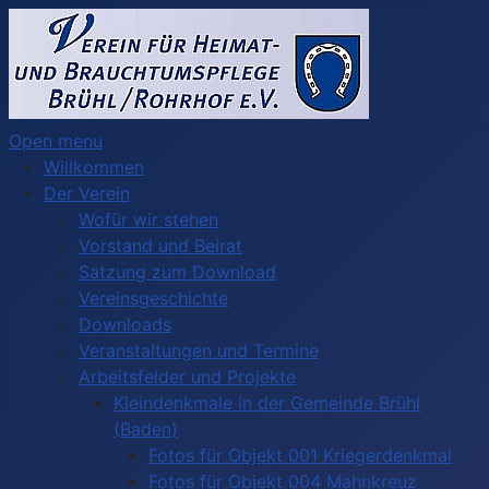
Open menu
Willkommen
Der Verein
Wofür wir stehen
Vorstand und Beirat
Satzung zum Download
Vereinsgeschichte
Downloads
Veranstaltungen und Termine
Arbeitsfelder und Projekte
Kleindenkmale in der Gemeinde Brühl
(Baden)
Fotos für Objekt 001 Kriegerdenkmal
Fotos für Objekt 004 Mahnkreuz