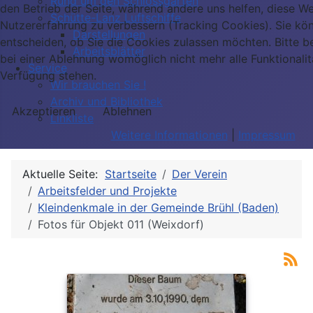
Rund um den Schlossgarten
den Betrieb der Seite, während andere uns helfen, diese We
Schütte-Lanz Luftschiffe
Nutzererfahrung zu verbessern (Tracking Cookies). Sie kö
Darstellungen
entscheiden, ob Sie die Cookies zulassen möchten. Bitte b
Arbeitsblätter
bei einer Ablehnung womöglich nicht mehr alle Funktionalit
Service
Verfügung stehen.
Wir brauchen Sie !
Archiv und Bibliothek
Akzeptieren
Ablehnen
Linkliste
Weitere Informationen
|
Impressum
Aktuelle Seite:
Startseite
Der Verein
Arbeitsfelder und Projekte
Kleindenkmale in der Gemeinde Brühl (Baden)
Fotos für Objekt 011 (Weixdorf)