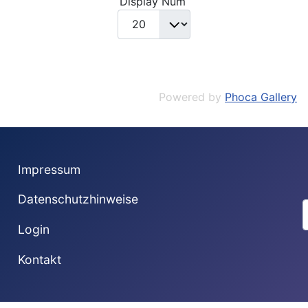
Display Num
Powered by
Phoca Gallery
Impressum
Datenschutzhinweise
S
Login
Kontakt