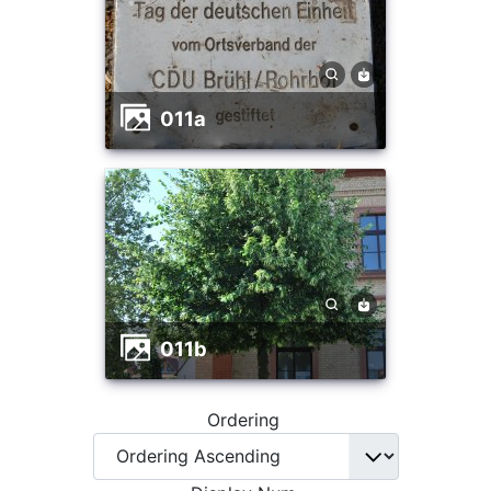
011a
011b
Ordering