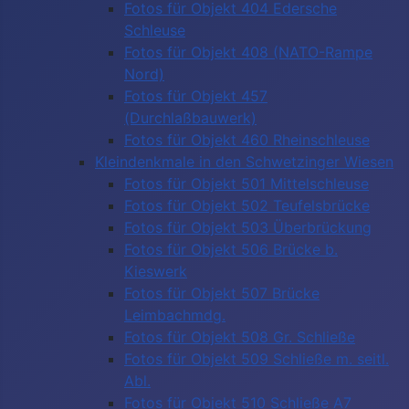
Fotos für Objekt 404 Edersche
Schleuse
Fotos für Objekt 408 (NATO-Rampe
Nord)
Fotos für Objekt 457
(Durchlaßbauwerk)
Fotos für Objekt 460 Rheinschleuse
Kleindenkmale in den Schwetzinger Wiesen
Fotos für Objekt 501 Mittelschleuse
Fotos für Objekt 502 Teufelsbrücke
Fotos für Objekt 503 Überbrückung
Fotos für Objekt 506 Brücke b.
Kieswerk
Fotos für Objekt 507 Brücke
Leimbachmdg.
Fotos für Objekt 508 Gr. Schließe
Fotos für Objekt 509 Schließe m. seitl.
Abl.
Fotos für Objekt 510 Schließe A7