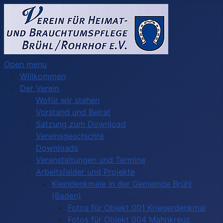
Open menu
Willkommen
Der Verein
Wofür wir stehen
Vorstand und Beirat
Satzung zum Download
Vereinsgeschichte
Downloads
Veranstaltungen und Termine
Arbeitsfelder und Projekte
Kleindenkmale in der Gemeinde Brühl
(Baden)
Fotos für Objekt 001 Kriegerdenkmal
Fotos für Objekt 004 Mahnkreuz