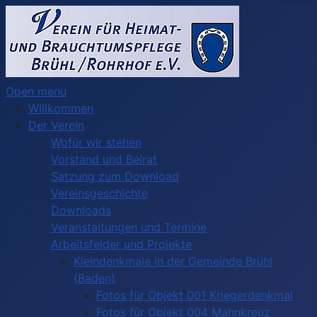
Open menu
Willkommen
Der Verein
Wofür wir stehen
Vorstand und Beirat
Satzung zum Download
Vereinsgeschichte
Downloads
Veranstaltungen und Termine
Arbeitsfelder und Projekte
Kleindenkmale in der Gemeinde Brühl
(Baden)
Fotos für Objekt 001 Kriegerdenkmal
Fotos für Objekt 004 Mahnkreuz