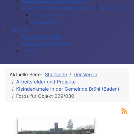
Rund um den Schlossgarten
Weitere Informationen
|
Impressum
Schütte-Lanz Luftschiffe
Darstellungen
Arbeitsblätter
Service
Wir brauchen Sie !
Archiv und Bibliothek
Linkliste
Aktuelle Seite:
Startseite
Der Verein
Arbeitsfelder und Projekte
Kleindenkmale in der Gemeinde Brühl (Baden)
Fotos für Objekt 029/030