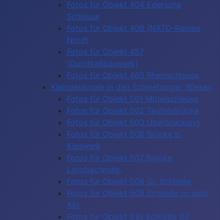
Fotos für Objekt 404 Edersche
Schleuse
Fotos für Objekt 408 (NATO-Rampe
Nord)
Fotos für Objekt 457
(Durchlaßbauwerk)
Fotos für Objekt 460 Rheinschleuse
Kleindenkmale in den Schwetzinger Wiesen
Fotos für Objekt 501 Mittelschleuse
Fotos für Objekt 502 Teufelsbrücke
Fotos für Objekt 503 Überbrückung
Fotos für Objekt 506 Brücke b.
Kieswerk
Fotos für Objekt 507 Brücke
Leimbachmdg.
Fotos für Objekt 508 Gr. Schließe
Fotos für Objekt 509 Schließe m. seitl.
Abl.
Fotos für Objekt 510 Schließe A7