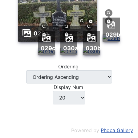
029a
029b
029c
030a
030b
Ordering
Display Num
Powered by
Phoca Gallery