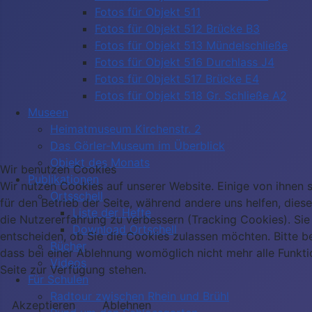
Fotos für Objekt 511
Fotos für Objekt 512 Brücke B3
Fotos für Objekt 513 Mündelschließe
Fotos für Objekt 516 Durchlass J4
Fotos für Objekt 517 Brücke E4
Fotos für Objekt 518 Gr. Schließe A2
Museen
Heimatmuseum Kirchenstr. 2
Das Görler-Museum im Überblick
Objekt des Monats
Wir benutzen Cookies
Publikationen
Wir nutzen Cookies auf unserer Website. Einige von ihnen s
Ortsschell
für den Betrieb der Seite, während andere uns helfen, dies
Liste der Hefte
die Nutzererfahrung zu verbessern (Tracking Cookies). Sie
Download Ortschell
entscheiden, ob Sie die Cookies zulassen möchten. Bitte b
Bücher
dass bei einer Ablehnung womöglich nicht mehr alle Funkti
Videos
Seite zur Verfügung stehen.
Für Schulen
Radtour zwischen Rhein und Brühl
Akzeptieren
Ablehnen