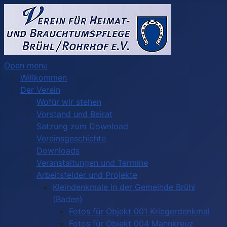
Open menu
Willkommen
Der Verein
Wofür wir stehen
Vorstand und Beirat
Satzung zum Download
Vereinsgeschichte
Downloads
Veranstaltungen und Termine
Arbeitsfelder und Projekte
Kleindenkmale in der Gemeinde Brühl
(Baden)
Fotos für Objekt 001 Kriegerdenkmal
Fotos für Objekt 004 Mahnkreuz