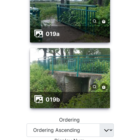
019a
019b
Ordering