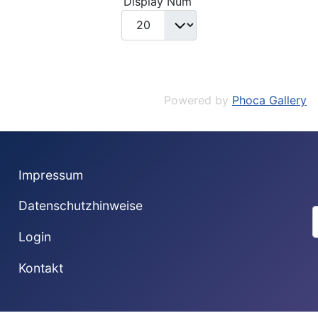
Display Num
Powered by
Phoca Gallery
Impressum
Datenschutzhinweise
S
Login
Kontakt