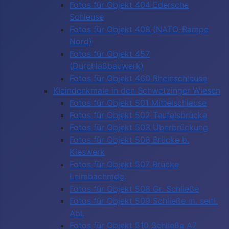
Fotos für Objekt 404 Edersche
Schleuse
Fotos für Objekt 408 (NATO-Rampe
Nord)
Fotos für Objekt 457
(Durchlaßbauwerk)
Fotos für Objekt 460 Rheinschleuse
Kleindenkmale in den Schwetzinger Wiesen
Fotos für Objekt 501 Mittelschleuse
Fotos für Objekt 502 Teufelsbrücke
Fotos für Objekt 503 Überbrückung
Fotos für Objekt 506 Brücke b.
Kieswerk
Fotos für Objekt 507 Brücke
Leimbachmdg.
Fotos für Objekt 508 Gr. Schließe
Fotos für Objekt 509 Schließe m. seitl.
Abl.
Fotos für Objekt 510 Schließe A7