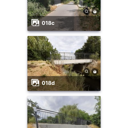
018c
018d