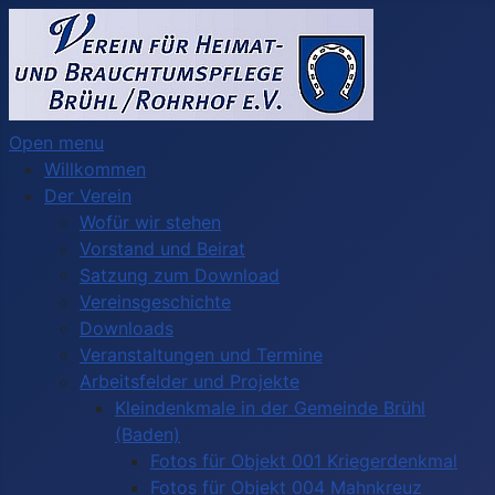
Open menu
Willkommen
Der Verein
Wofür wir stehen
Vorstand und Beirat
Satzung zum Download
Vereinsgeschichte
Downloads
Veranstaltungen und Termine
Arbeitsfelder und Projekte
Kleindenkmale in der Gemeinde Brühl
(Baden)
Fotos für Objekt 001 Kriegerdenkmal
Fotos für Objekt 004 Mahnkreuz