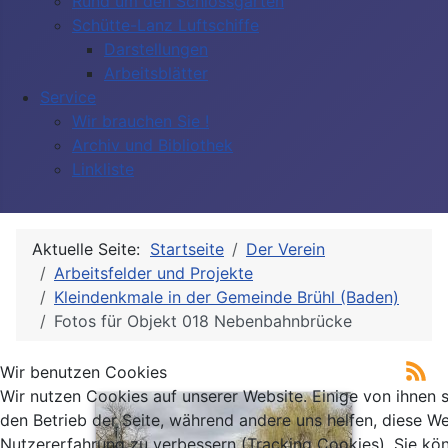
Rund um den Schlossgarten
Schütte-Lanz Luftschiffe
Darstellungen
Arbeitsblätter
Service
Wir brauchen Sie !
Archiv und Bibliothek
Linkliste
Aktuelle Seite:
Startseite
Der Verein
Arbeitsfelder und Projekte
Kleindenkmale in der Gemeinde Brühl (Baden)
Fotos für Objekt 018 Nebenbahnbrücke
Wir benutzen Cookies
Wir nutzen Cookies auf unserer Website. Einige von ihnen si
den Betrieb der Seite, während andere uns helfen, diese We
Nutzererfahrung zu verbessern (Tracking Cookies). Sie kö