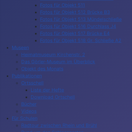
Fotos für Objekt 511
Fotos für Objekt 512 Brücke B3
Fotos für Objekt 513 Mündelschließe
Fotos für Objekt 516 Durchlass J4
Fotos für Objekt 517 Brücke E4
Fotos für Objekt 518 Gr. Schließe A2
Museen
Heimatmuseum Kirchenstr. 2
Das Görler-Museum im Überblick
Objekt des Monats
Publikationen
Ortsschell
Liste der Hefte
Download Ortschell
Bücher
Videos
Für Schulen
Radtour zwischen Rhein und Brühl