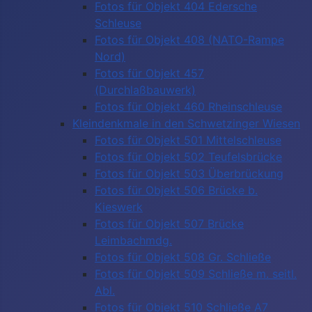
Fotos für Objekt 404 Edersche
Schleuse
Fotos für Objekt 408 (NATO-Rampe
Nord)
Fotos für Objekt 457
(Durchlaßbauwerk)
Fotos für Objekt 460 Rheinschleuse
Kleindenkmale in den Schwetzinger Wiesen
Fotos für Objekt 501 Mittelschleuse
Fotos für Objekt 502 Teufelsbrücke
Fotos für Objekt 503 Überbrückung
Fotos für Objekt 506 Brücke b.
Kieswerk
Fotos für Objekt 507 Brücke
Leimbachmdg.
Fotos für Objekt 508 Gr. Schließe
Fotos für Objekt 509 Schließe m. seitl.
Abl.
Fotos für Objekt 510 Schließe A7